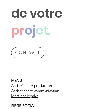
de votre
pr
oj
et.
CONTACT
MENU
AnderAnderA production
AnderAnderA communication
Mentions légales
SIÈGE SOCIAL