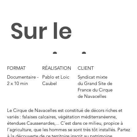
Sur le
territoire
FORMAT
RÉALISATION
CLIENT
Documentaire -
Pablo et Loic
Syndicat mixte
du Cirque
2 x 10 min
Caubel
du Grand Site de
France du Cirque
de Navacelles
de
Le Cirque de Navacelles est constitué de décors riches et
variés : falaises calcaires, végétation méditerranéenne,
étendues Caussenardes,... C’est dans ce milieu, propice à
l’agriculture, que les hommes se sont très tôt installés. Partez
à la découverte de ce territoire inscrit au patrimoine