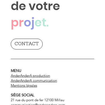
de votre
pr
oj
et.
CONTACT
MENU
AnderAnderA production
AnderAnderA communication
Mentions légales
SIÈGE SOCIAL
21 rue du pont de fer 12100 Millau
communication@anderandera.com