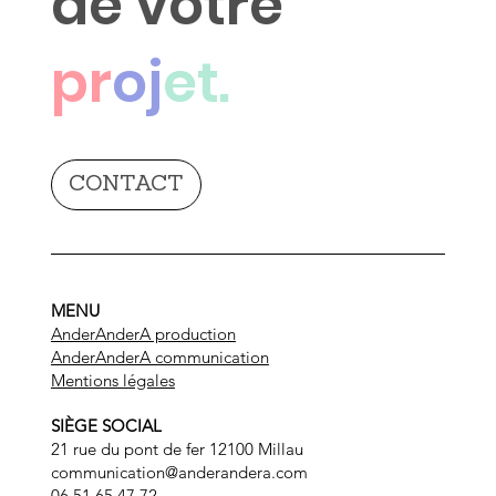
de votre
pr
oj
et.
CONTACT
MENU
AnderAnderA production
AnderAnderA communication
Mentions légales
SIÈGE SOCIAL
21 rue du pont de fer 12100 Millau
communication@anderandera.com
06 51 65 47 72