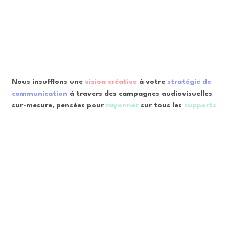
Nous insufflons une
vision créative
à votre
stratégie de
communication
à travers des campagnes audiovisuelles
sur-mesure, pensées pour
rayonner
sur tous les
supports
de diffusion.
"L’art de créer, c’est refuser les cadres pour dessiner les
siens."
L'agence AnderAnderA.